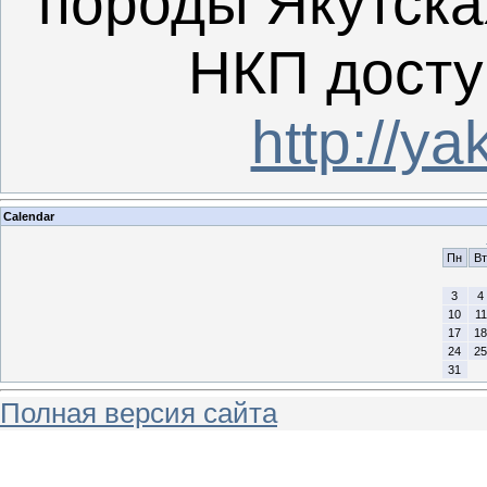
породы Якутска
НКП досту
http://ya
Calendar
Пн
Вт
3
4
10
11
17
18
24
25
31
Полная версия сайта