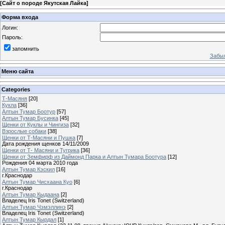
[
Сайт о породе Якутская Лайка
]
Форма входа
Логин:
Пароль:
запомнить
Забыл
Меню сайта
Categories
Т-Масяня
[20]
Кукла
[36]
Алтын Тумар Боотур
[57]
Алтын Тумар Бусинка
[45]
Щенки от Куклы и Чингиза
[32]
Взрослые собаки
[38]
Щенки от Т-Масяни и Пушка
[7]
Дата рождения щенков 14/11/2009
Щенки от Т- Масяни и Тугрика
[36]
Щенки от Земфирф из Даймонд Парка и Алтын Тумара Боотура
[12]
Рождения 04 марта 2010 года
Алтын Тумар Кэскил
[16]
г.Краснодар
Алтын Тумар Чисхаана Куо
[6]
г.Краснодар
Алтын Тумар Кыдаана
[2]
Владелец Iris Tonet (Switzerland)
Алтын Тумар Чэмэллинэ
[2]
Владелец Iris Tonet (Switzerland)
Алтын Тумар Кырдал
[1]