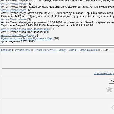
Алтын Тумар Кырдал (23.11.08, трехцв./Чингиз+ЮЧР Кукла/зав. Смирнова М., вл. Бугу
Алтын Тумар Мерген
[1]
Алтын Тумар Мерген (18.05.09, бело-черн/Витас из Даймонд Парка+Алтын Тумар Буси
Алтын Тумар Туйгун
[2]
Алтын Тумар Туйгун дата рождения 22.01.2010 пол: сука; окрас: черный с белым оте
Смирнова М.С) мать: Дина, чемпион РФЛС (заводчик Шулудешев А.В.) Владельцы Хари
Алтын Тумар Чаана
[3]
Алтын Тумар Чаана дата рождения: 14.06.2010 пол: сука, окрас: белый с серыми пя
Харитонов Андрей 8 913 916 92 66, Михалицына Настя 8 913 917 64 96
Алтын Тумар Желанная Наследница
[11]
Алтын Тумар Желанная Наследница
Алтын Тумар Орто Дойду
[6]
Щенки от Алтын Тумара Бусинка х Хард
[16]
дата рождения 22/02/2013
Главная
»
Фотоальбом
»
Питомник "Алтын Тумар"
»
Алтын Тумар Бусинка
» 315341
Просмотреть ф