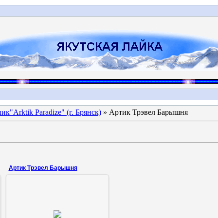
к"Arktik Paradize" (г. Брянск)
» Артик Трэвел Барышня
Артик Трэвел Барышня
07.12.2010