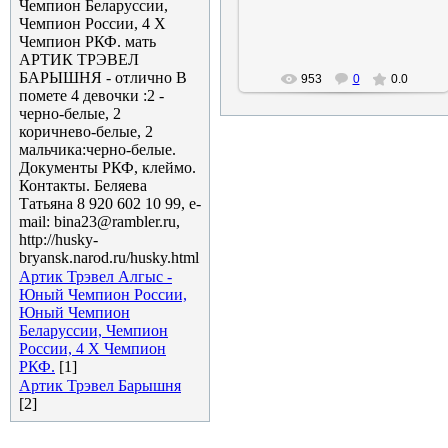
Чемпион Беларуссии,
laika
Чемпион России, 4 Х
Чемпион РКФ. мать
АРТИК ТРЭВЕЛ
БАРЫШНЯ - отлично В
953
0
0.0
помете 4 девочки :2 -
черно-белые, 2
коричнево-белые, 2
мальчика:черно-белые.
Документы РКФ, клеймо.
Контакты. Беляева
Татьяна 8 920 602 10 99, e-
mail: bina23@rambler.ru,
http://husky-
bryansk.narod.ru/husky.html
Артик Трэвел Алгыс -
Юный Чемпион России,
Юный Чемпион
Беларуссии, Чемпион
России, 4 Х Чемпион
РКФ.
[1]
Артик Трэвел Барышня
[2]