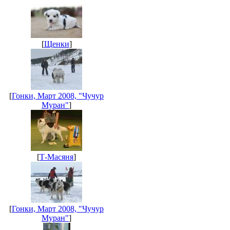
[
Щенки
]
[
Гонки, Март 2008, "Чучур
Муран"
]
[
Т-Масяня
]
[
Гонки, Март 2008, "Чучур
Муран"
]