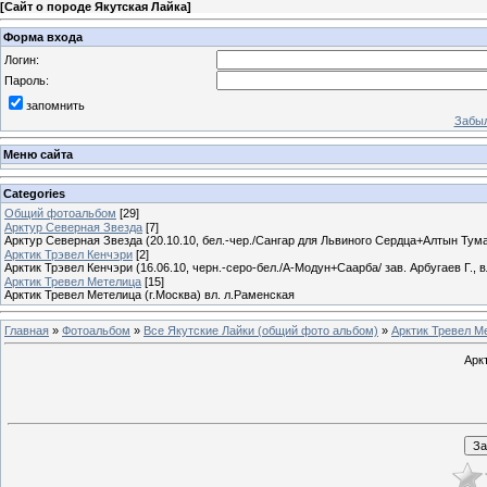
[
Сайт о породе Якутская Лайка
]
Форма входа
Логин:
Пароль:
запомнить
Забыл
Меню сайта
Categories
Общий фотоальбом
[29]
Арктур Северная Звезда
[7]
Арктур Северная Звезда (20.10.10, бел.-чер./Сангар для Львиного Сердца+Алтын Тумар
Арктик Трэвел Кенчэри
[2]
Арктик Трэвел Кенчэри (16.06.10, черн.-серо-бел./А-Модун+Саарба/ зав. Арбугаев Г., в
Арктик Тревел Метелица
[15]
Арктик Тревел Метелица (г.Москва) вл. л.Раменская
Главная
»
Фотоальбом
»
Все Якутские Лайки (общий фото альбом)
»
Арктик Тревел М
Арк