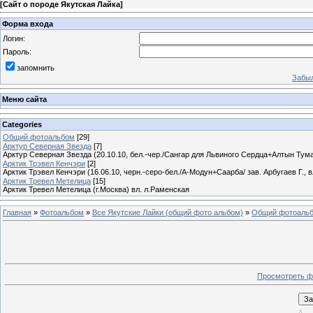
[
Сайт о породе Якутская Лайка
]
Форма входа
Логин:
Пароль:
запомнить
Забыл
Меню сайта
Categories
Общий фотоальбом
[29]
Арктур Северная Звезда
[7]
Арктур Северная Звезда (20.10.10, бел.-чер./Сангар для Львиного Сердца+Алтын Тумар
Арктик Трэвел Кенчэри
[2]
Арктик Трэвел Кенчэри (16.06.10, черн.-серо-бел./А-Модун+Саарба/ зав. Арбугаев Г., в
Арктик Тревел Метелица
[15]
Арктик Тревел Метелица (г.Москва) вл. л.Раменская
Главная
»
Фотоальбом
»
Все Якутские Лайки (общий фото альбом)
»
Общий фотоаль
Просмотреть ф