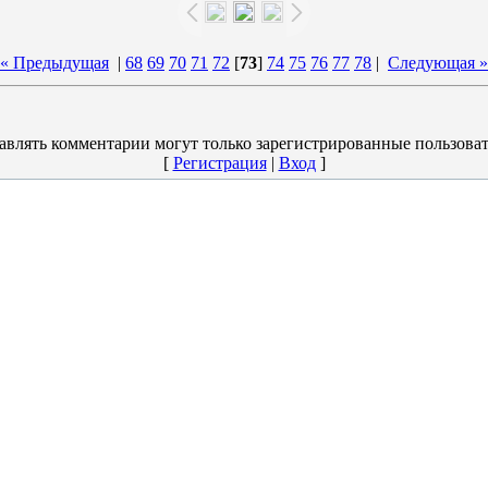
« Предыдущая
|
68
69
70
71
72
[
73
]
74
75
76
77
78
|
Следующая »
авлять комментарии могут только зарегистрированные пользоват
[
Регистрация
|
Вход
]