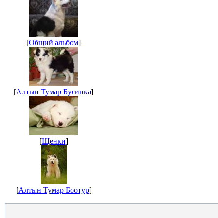
[
Общий альбом
]
[
Алтын Тумар Бусинка
]
[
Щенки
]
[
Алтын Тумар Боотур
]